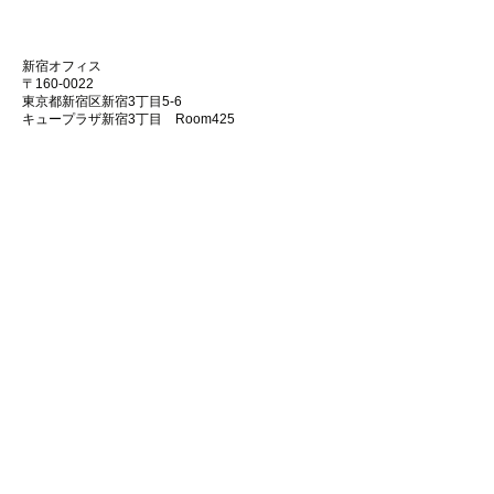
新宿オフィス
〒160-0022
東京都新宿区新宿3丁目5-6
キュープラザ新宿3丁目 Room425
[物件アプリ支援サービス利用約款及び確認書]
[プライバシーポリシー]
[会社情報]