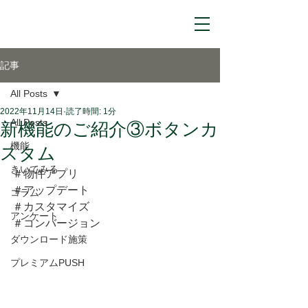
記事
All Posts
2022年11月14日
読了時間: 1分
All Posts
新機能のご紹介③ボタンカ
機能
スタム
きいてみる
＃物件アプリ
＃アップデート
コラム
＃カスタマイズ
アンケート
＃コンバージョン
ダウンロード施策
プレミアムPUSH