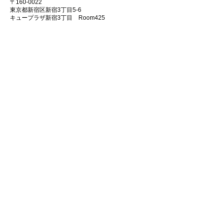
〒160-0022
東京都新宿区新宿3丁目5-6
キュープラザ新宿3丁目 Room425
[物件アプリ支援サービス利用約款及び確認書]
[プライバシーポリシー]
[会社情報]
Copyright2022 “Focus” All Rights Reserved.