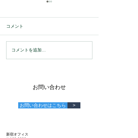
コメント
コメントを追加…
ホームページとアプリの
ホームページと
違い③マーケティングの
違い②コミュニ
特徴
ンの傾向
お問い合わせ
お問い合わせはこちら
>
新宿オフィス