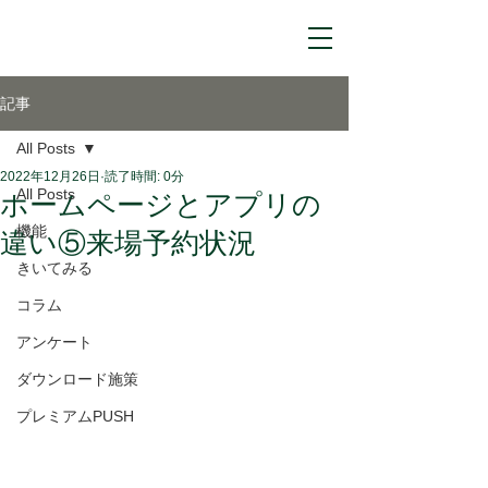
記事
All Posts
2022年12月26日
読了時間: 0分
All Posts
ホームページとアプリの
機能
違い⑤来場予約状況
きいてみる
コラム
アンケート
ダウンロード施策
プレミアムPUSH